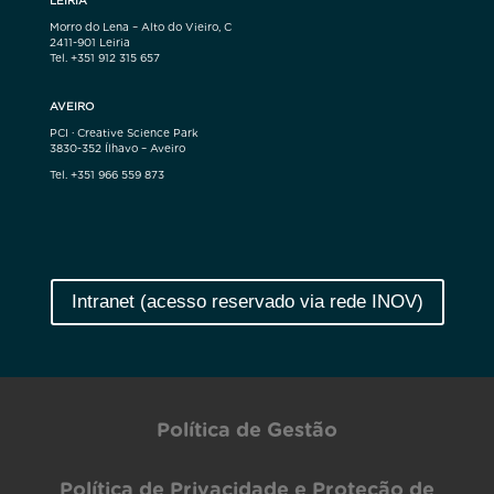
LEIRIA
Morro do Lena – Alto do Vieiro, C
2411-901 Leiria
Tel. +351 912 315 657
AVEIRO
PCI · Creative Science Park
3830-352 Ílhavo – Aveiro
Tel. +351 966 559 873
Intranet (acesso reservado via rede INOV)
Política de Gestão
Política de Privacidade e Proteção de