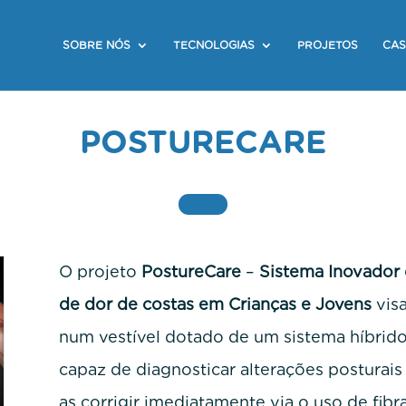
SOBRE NÓS
TECNOLOGIAS
PROJETOS
CAS
POSTURECARE
O projeto
PostureCare
–
Sistema Inovador 
de dor de costas em Crianças e Jovens
vis
num vestível dotado de um sistema híbrido
capaz de diagnosticar alterações posturai
as corrigir imediatamente via o uso de fibra