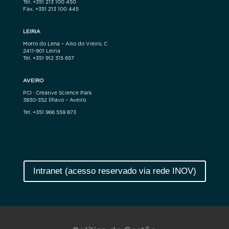
Tel. +351 213 100 450
Fax. +351 213 100 445
LEIRIA
Morro do Lena – Alto do Vieiro, C
2411-901 Leiria
Tel. +351 912 315 657
AVEIRO
PCI · Creative Science Park
3830-352 Ílhavo – Aveiro
Tel. +351 966 559 873
Intranet (acesso reservado via rede INOV)