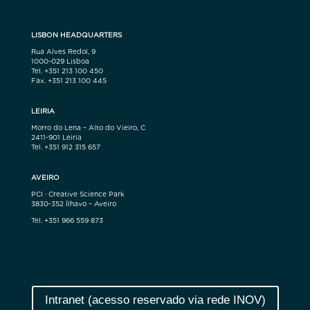
LISBON HEADQUARTERS
Rua Alves Redol, 9
1000-029 Lisboa
Tel. +351 213 100 450
Fax. +351 213 100 445
LEIRIA
Morro do Lena – Alto do Vieiro, C
2411-901 Leiria
Tel. +351 912 315 657
AVEIRO
PCI · Creative Science Park
3830-352 Ílhavo – Aveiro
Tel. +351 966 559 873
Intranet (acesso reservado via rede INOV)