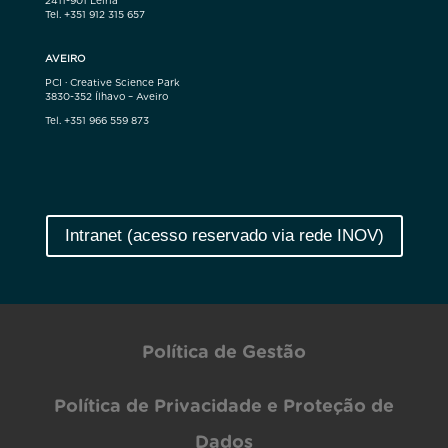
Tel. +351 912 315 657
AVEIRO
PCI · Creative Science Park
3830-352 Ílhavo – Aveiro
Tel. +351 966 559 873
Intranet (acesso reservado via rede INOV)
Política de Gestão
Política de Privacidade e Proteção de
Dados