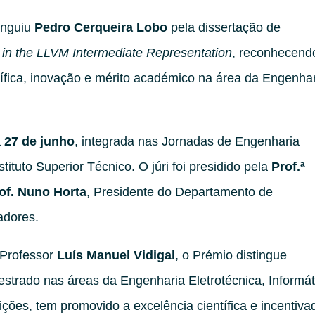
inguiu
Pedro Cerqueira Lobo
pela dissertação de
in the LLVM Intermediate Representation
, reconhecend
tífica, inovação e mérito académico na área da Engenha
a
27 de junho
, integrada nas Jornadas de Engenharia
ituto Superior Técnico. O júri foi presidido pela
Prof.ª
of. Nuno Horta
, Presidente do Departamento de
adores.
 Professor
Luís Manuel Vidigal
, o Prémio distingue
strado nas áreas da Engenharia Eletrotécnica, Informát
ões, tem promovido a excelência científica e incentiva