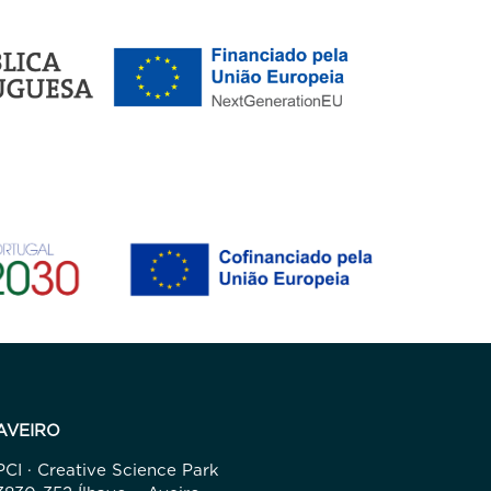
AVEIRO
PCI · Creative Science Park