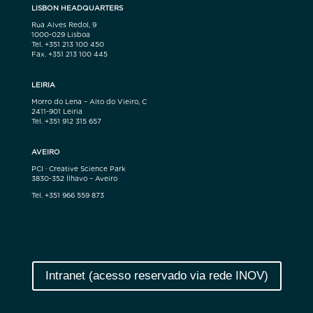
LISBON HEADQUARTERS
Rua Alves Redol, 9
1000-029 Lisboa
Tel. +351 213 100 450
Fax. +351 213 100 445
LEIRIA
Morro do Lena – Alto do Vieiro, C
2411-901 Leiria
Tel. +351 912 315 657
AVEIRO
PCI · Creative Science Park
3830-352 Ílhavo – Aveiro
Tel. +351 966 559 873
Intranet (acesso reservado via rede INOV)