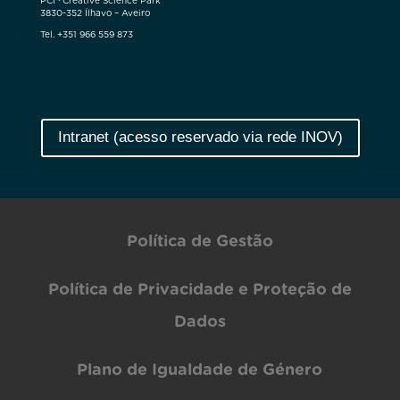
PCI · Creative Science Park
3830-352 Ílhavo – Aveiro
Tel. +351 966 559 873
Intranet (acesso reservado via rede INOV)
Política de Gestão
Política de Privacidade e Proteção de
Dados
Plano de Igualdade de Género