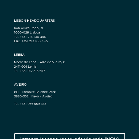
LISBON HEADQUARTERS
Rua Alves Redol, 9
1000-029 Lisboa
Tel. +351 213 100 450
Fax. +351 213 100 445
LEIRIA
Morro do Lena – Alto do Vieiro, C
2411-901 Leiria
Tel. +351 912 315 657
AVEIRO
PCI · Creative Science Park
3830-352 Ílhavo – Aveiro
Tel. +351 966 559 873