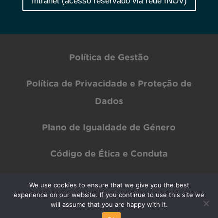
Intranet (acesso reservado via rede INOV)
Política de Gestão
Política de Privacidade e Proteção de
Dados
Plano de Igualdade de Género
Código de Ética e Conduta
We use cookies to ensure that we give you the best
Copyright © INOV Inesc 2024 All rights Reserved | Designed by
PAR Design
experience on our website. If you continue to use this site we
will assume that you are happy with it.