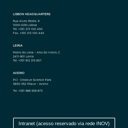
LISBON HEADQUARTERS
Rua Alves Redol, 9
1000-029 Lisboa
Tel. +351 213 100 450
Fax. +351 213 100 445
LEIRIA
Morro do Lena – Alto do Vieiro, C
2411-901 Leiria
Tel. +351 912 315 657
AVEIRO
PCI · Creative Science Park
3830-352 Ílhavo – Aveiro
Tel. +351 966 559 873
Intranet (acesso reservado via rede INOV)