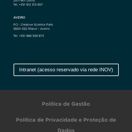
2411-901 Leiria
Tel. +351 912 315 657
AVEIRO
PCI · Creative Science Park
3830-352 Ílhavo – Aveiro
Tel. +351 966 559 873
Intranet (acesso reservado via rede INOV)
Política de Gestão
Política de Privacidade e Proteção de
Dados