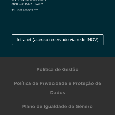
PCI · Creative Science Park
3830-352 Ílhavo – Aveiro
Tel. +351 966 559 873
Intranet (acesso reservado via rede INOV)
Política de Gestão
Política de Privacidade e Proteção de
Dados
Plano de Igualdade de Género