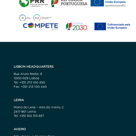
LISBON HEADQUARTERS
Rua Alves Redol, 9
1000-029 Lisboa
Tel. +351 213 100 450
Fax. +351 213 100 445
LEIRIA
Morro do Lena – Alto do Vieiro, C
2411-901 Leiria
Tel. +351 912 315 657
AVEIRO