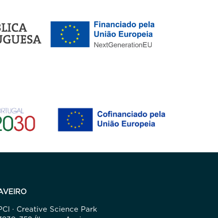
AVEIRO
PCI · Creative Science Park