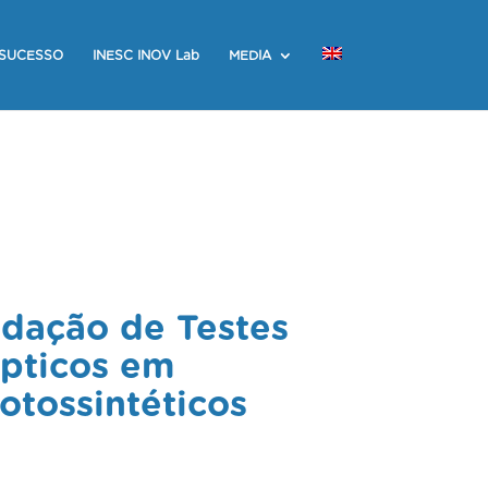
 SUCESSO
INESC INOV Lab
MEDIA
idação de Testes
Ópticos em
tossintéticos