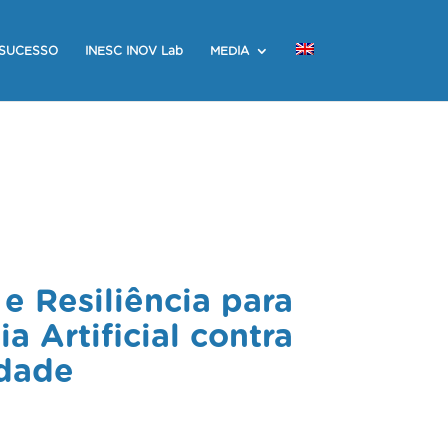
 SUCESSO
INESC INOV Lab
MEDIA
e Resiliência para
a Artificial contra
idade