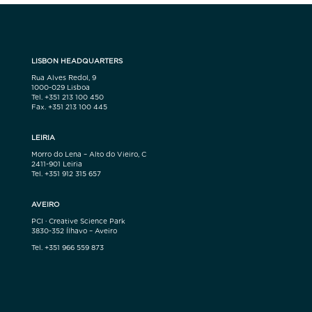
LISBON HEADQUARTERS
Rua Alves Redol, 9
1000-029 Lisboa
Tel. +351 213 100 450
Fax. +351 213 100 445
LEIRIA
Morro do Lena – Alto do Vieiro, C
2411-901 Leiria
Tel. +351 912 315 657
AVEIRO
PCI · Creative Science Park
3830-352 Ílhavo – Aveiro
Tel. +351 966 559 873