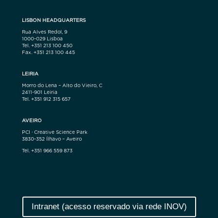
LISBON HEADQUARTERS
Rua Alves Redol, 9
1000-029 Lisboa
Tel. +351 213 100 450
Fax. +351 213 100 445
LEIRIA
Morro do Lena – Alto do Vieiro, C
2411-901 Leiria
Tel. +351 912 315 657
AVEIRO
PCI · Creative Science Park
3830-352 Ílhavo – Aveiro
Tel. +351 966 559 873
Intranet (acesso reservado via rede INOV)