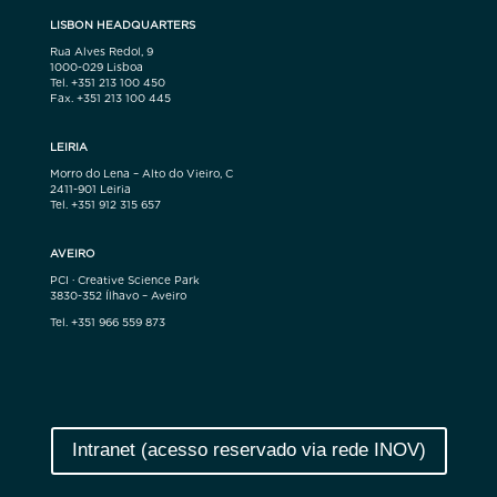
LISBON HEADQUARTERS
Rua Alves Redol, 9
1000-029 Lisboa
Tel. +351 213 100 450
Fax. +351 213 100 445
LEIRIA
Morro do Lena – Alto do Vieiro, C
2411-901 Leiria
Tel. +351 912 315 657
AVEIRO
PCI · Creative Science Park
3830-352 Ílhavo – Aveiro
Tel. +351 966 559 873
Intranet (acesso reservado via rede INOV)