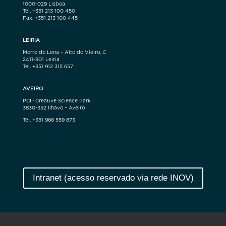
1000-029 Lisboa
Tel. +351 213 100 450
Fax. +351 213 100 445
LEIRIA
Morro do Lena – Alto do Vieiro, C
2411-901 Leiria
Tel. +351 912 315 657
AVEIRO
PCI · Creative Science Park
3830-352 Ílhavo – Aveiro
Tel. +351 966 559 873
Intranet (acesso reservado via rede INOV)