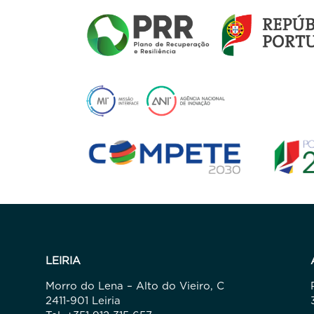
LEIRIA
Morro do Lena – Alto do Vieiro, C
2411-901 Leiria