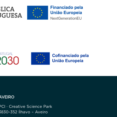
AVEIRO
PCI · Creative Science Park
3830-352 Ílhavo – Aveiro