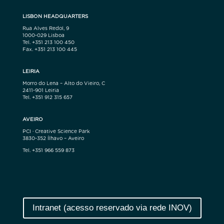
LISBON HEADQUARTERS
Rua Alves Redol, 9
1000-029 Lisboa
Tel. +351 213 100 450
Fax. +351 213 100 445
LEIRIA
Morro do Lena – Alto do Vieiro, C
2411-901 Leiria
Tel. +351 912 315 657
AVEIRO
PCI · Creative Science Park
3830-352 Ílhavo – Aveiro
Tel. +351 966 559 873
Intranet (acesso reservado via rede INOV)