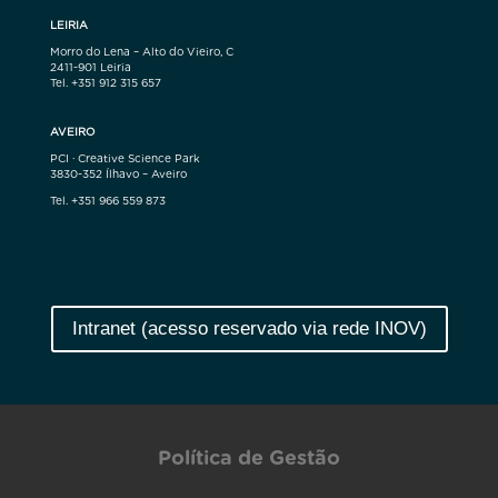
LEIRIA
Morro do Lena – Alto do Vieiro, C
2411-901 Leiria
Tel. +351 912 315 657
AVEIRO
PCI · Creative Science Park
3830-352 Ílhavo – Aveiro
Tel. +351 966 559 873
Intranet (acesso reservado via rede INOV)
Política de Gestão