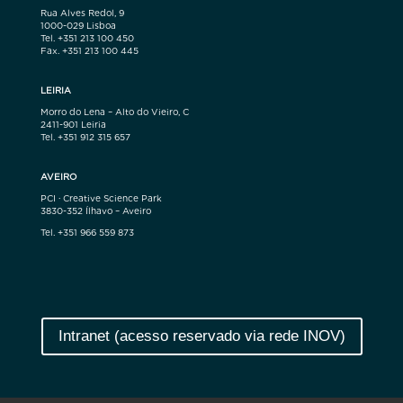
Rua Alves Redol, 9
1000-029 Lisboa
Tel. +351 213 100 450
Fax. +351 213 100 445
LEIRIA
Morro do Lena – Alto do Vieiro, C
2411-901 Leiria
Tel. +351 912 315 657
AVEIRO
PCI · Creative Science Park
3830-352 Ílhavo – Aveiro
Tel. +351 966 559 873
Intranet (acesso reservado via rede INOV)