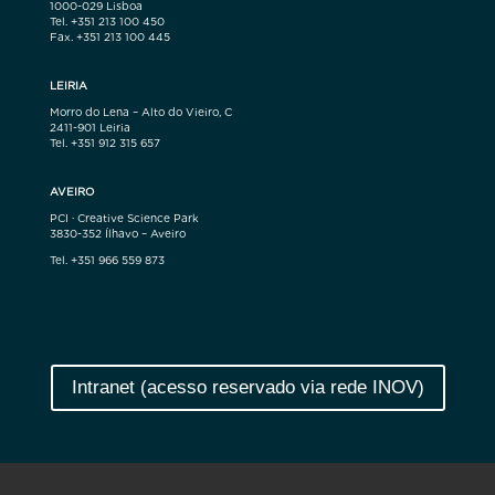
1000-029 Lisboa
Tel. +351 213 100 450
Fax. +351 213 100 445
LEIRIA
Morro do Lena – Alto do Vieiro, C
2411-901 Leiria
Tel. +351 912 315 657
AVEIRO
PCI · Creative Science Park
3830-352 Ílhavo – Aveiro
Tel. +351 966 559 873
Intranet (acesso reservado via rede INOV)