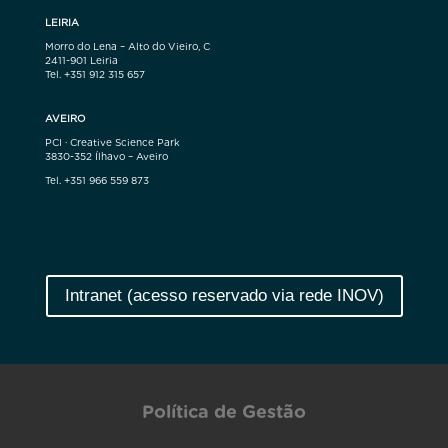
LEIRIA
Morro do Lena – Alto do Vieiro, C
2411-901 Leiria
Tel. +351 912 315 657
AVEIRO
PCI · Creative Science Park
3830-352 Ílhavo – Aveiro
Tel. +351 966 559 873
Intranet (acesso reservado via rede INOV)
Política de Gestão