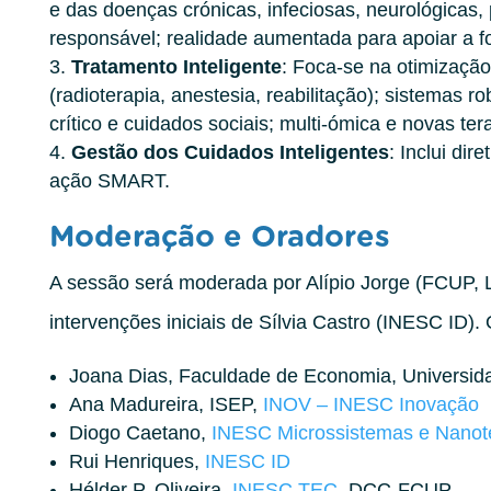
e das doenças crónicas, infeciosas, neurológicas, 
responsável; realidade aumentada para apoiar a f
Tratamento Inteligente
: Foca-se na otimizaçã
(radioterapia, anestesia, reabilitação); sistemas r
crítico e cuidados sociais; multi-ómica e novas te
Gestão dos Cuidados Inteligentes
: Inclui dir
ação SMART.
Moderação e Oradores
A sessão será moderada por Alípio Jorge (FCUP,
intervenções iniciais de Sílvia Castro (INESC ID).
Joana Dias, Faculdade de Economia, Universi
Ana Madureira, ISEP,
INOV – INESC Inovação
Diogo Caetano,
INESC Microssistemas e Nanot
Rui Henriques,
INESC ID
Hélder P. Oliveira,
INESC TEC
, DCC-FCUP