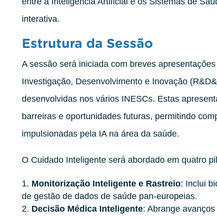
entre a Inteligência Artificial e os Sistemas de Sa
interativa.
Estrutura da Sessão
A sessão será iniciada com breves apresentações 
Investigação, Desenvolvimento e Inovação (R&D&I
desenvolvidas nos vários INESCs. Estas apresenta
barreiras e oportunidades futuras, permitindo com
impulsionadas pela IA na área da saúde.
O Cuidado Inteligente será abordado em quatro pil
Monitorização Inteligente e Rastreio
: Inclui 
de gestão de dados de saúde pan-europeias.
Decisão Médica Inteligente
: Abrange avanços