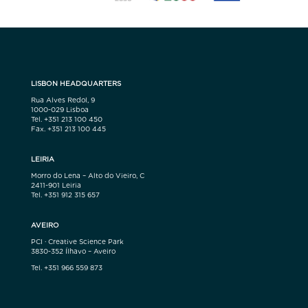
LISBON HEADQUARTERS
Rua Alves Redol, 9
1000-029 Lisboa
Tel. +351 213 100 450
Fax. +351 213 100 445
LEIRIA
Morro do Lena – Alto do Vieiro, C
2411-901 Leiria
Tel. +351 912 315 657
AVEIRO
PCI · Creative Science Park
3830-352 Ílhavo – Aveiro
Tel. +351 966 559 873