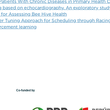
atients With Chronic Diseases in Primary Health 
ng based on echocardiography. An exploratory study
 for Assessing Bee Hive Health
ter Tuning Approach for Scheduling through Raci
orcement learning
Co-funded by