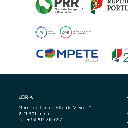
LEIRIA
Morro do Lena – Alto do Vieiro, C
2411-901 Leiria
Tel. +351 912 315 657