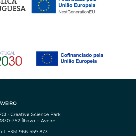
AVEIRO
PCI · Creative Science Park
3830-352 Ílhavo – Aveiro
Tel. +351 966 559 873