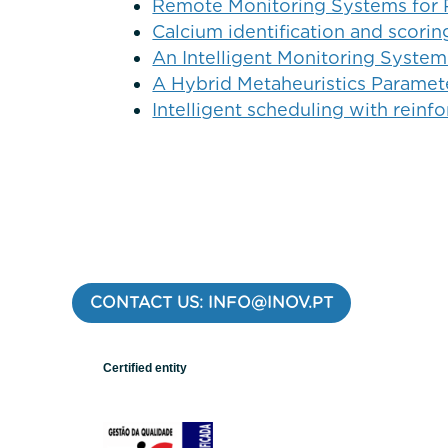
Remote Monitoring Systems for P
Calcium identification and scori
An Intelligent Monitoring System
A Hybrid Metaheuristics Parame
Intelligent scheduling with reinf
CONTACT US: INFO@INOV.PT
Certified entity