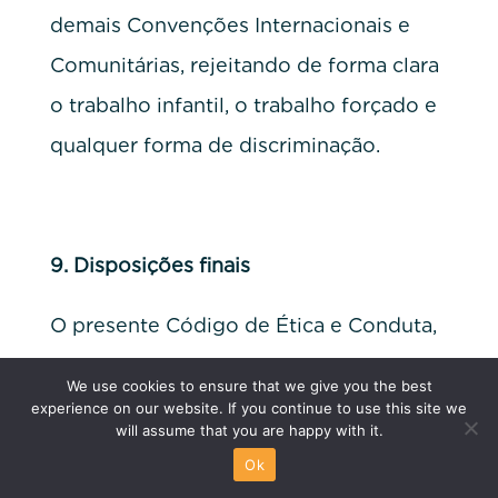
demais Convenções Internacionais e
Comunitárias, rejeitando de forma clara
o trabalho infantil, o trabalho forçado e
qualquer forma de discriminação.
9.
Disposições finais
O presente Código de Ética e Conduta,
que passa a integrar o contrato
We use cookies to ensure that we give you the best
individual de cada um dos
experience on our website. If you continue to use this site we
will assume that you are happy with it.
colaboradores admitidos ao serviço do
Ok
INOV, será comunicado aos atuais