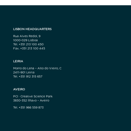
LISBON HEADQUARTERS
Rua Alves Redol, 9
1000-029 Lisboa
Tel. +351 213 100 450
Fax. +351 213 100 445
LEIRIA
Morro do Lena – Alto do Vieiro, C
2411-901 Leiria
Tel. +351 912 315 657
AVEIRO
PCI · Creative Science Park
3830-352 Ílhavo – Aveiro
Tel. +351 966 559 873